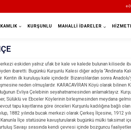
e-D
KAMLIK
KURŞUNLU
MAHALLİ İDARELER
HİZMET
Çankırı
HÇE
rkezi eskiden yalnız ufak bir kale ve kalede bulunan kilisede ib
öyden ibaretti. Bugünkü Kurşunlu Kalesi diğer adıyla “Andinata K
ir. Kentin ilk kuruluşu kale içindedir. Bizanslılardan sonra Anadolu
işmesine neden olmuşlardır. KARACAVİRAN Köyü olarak bilinen Kur
uğunun Evliya Çelebinin seyahatnamesinden anlamaktayız. Kurşunl
Atkaracalar
er, Sülüklü ve Ebceler Köylerinin birleşmesinden meydana gelmiş 
 tapu kayıtlarına göre önceleri Kurşunlu kadılığına bağlı olan 
Bayramören
lup, 1882 yılında bucak merkezi olarak Çerkeş İlçesine, 1912 yıl
Çerkeş
 Kanunla İlçe statüsüne kavuşturularak bugünkü mülki taksimat içer
Eldivan
luş Savaşı sırasında kendi çevresi içinde bozguncu faaliyetler