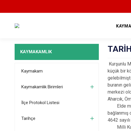
KAYMA
TARİ
KAYMAKAMLIK
Kurşunlu Me
küçük bir k
Kaymakam
gelebilmişt
buranın gel
Kaymakamlık Birimleri
merkezi old
Aharcık, Öm
İlçe Protokol Listesi
Elde mevcut
bağlanmış o
Tarihçe
4642 sayılı
Milli Kurtu