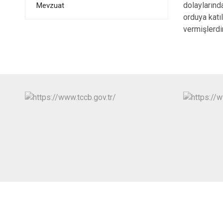
dolaylarınd
Mevzuat
orduya katı
vermişlerdir