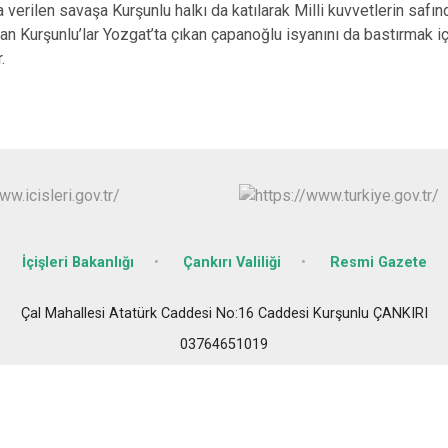
a verilen savaşa Kurşunlu halkı da katılarak Milli kuvvetlerin saf
Ilgaz
lan Kurşunlu’lar Yozgat’ta çıkan çapanoğlu isyanını da bastırmak 
Kızılırmak
.
İçişleri Bakanlığı
Çankırı Valiliği
Resmi Gazete
Çal Mahallesi Atatürk Caddesi No:16 Caddesi Kurşunlu ÇANKIRI
03764651019