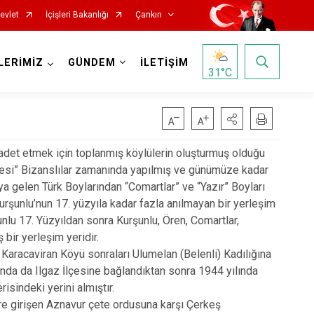
evlet
İçişleri Bakanlığı
Çankırı
LERİMİZ
GÜNDEM
İLETİŞİM
31
°C
adet etmek için toplanmış köylülerin oluşturmuş olduğu
alesi” Bizanslılar zamanında yapılmış ve günümüze kadar
’ya gelen Türk Boylarından “Comartlar” ve “Yazır” Boyları
şunlu’nun 17. yüzyıla kadar fazla anılmayan bir yerleşim
u 17. Yüzyıldan sonra Kurşunlu, Ören, Comartlar,
Korgun
bir yerleşim yeridir.
Karacaviran Köyü sonraları Ulumelan (Belenli) Kadılığına
Kurşunlu
ında da Ilgaz İlçesine bağlandıktan sonra 1944 yılında
Orta
isindeki yerini almıştır.
Şabanözü
e girişen Aznavur çete ordusuna karşı Çerkeş