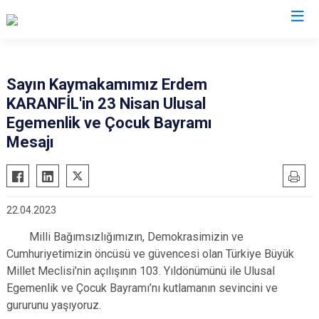
Çankırı
Sayın Kaymakamımız Erdem
KARANFİL'in 23 Nisan Ulusal
Atkaracalar
Korgun
Egemenlik ve Çocuk Bayramı
Bayramören
Kurşunlu
Mesajı
Çerkeş
Orta
Eldivan
Şabanözü
Ilgaz
Yapraklı
22.04.2023
Kızılırmak
Milli Bağımsızlığımızın, Demokrasimizin ve
Cumhuriyetimizin öncüsü ve güvencesi olan Türkiye Büyük
Millet Meclisi’nin açılışının 103. Yıldönümünü ile Ulusal
Egemenlik ve Çocuk Bayramı’nı kutlamanın sevincini ve
gururunu yaşıyoruz.