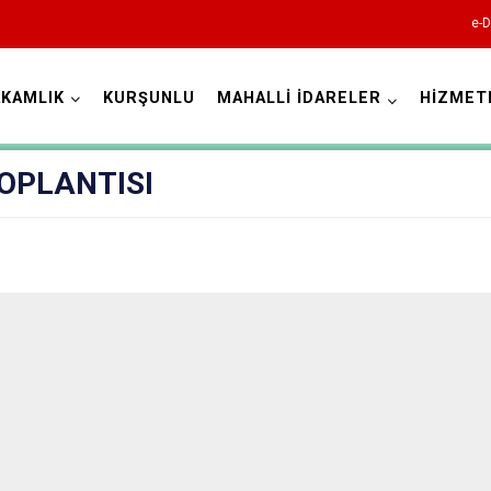
e-D
KAMLIK
KURŞUNLU
MAHALLİ İDARELER
HİZMET
Çankırı
OPLANTISI
Atkaracalar
Bayramören
Çerkeş
Eldivan