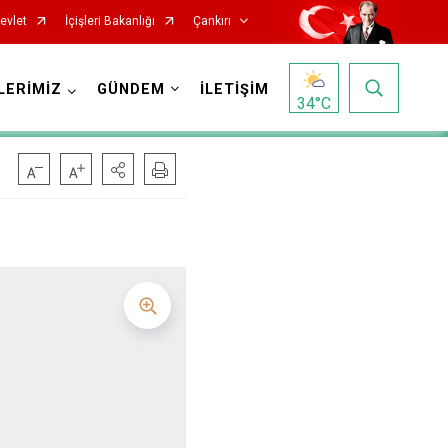
evlet
İçişleri Bakanlığı
Çankırı
LERİMİZ
GÜNDEM
İLETİŞİM
34
°C
Korgun
Kurşunlu
Orta
Şabanözü